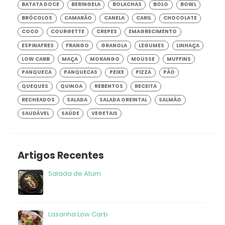
BATATA DOCE
BERINGELA
BOLACHAS
BOLO
BOWL
BRÓCOLOS
CAMARÃO
CANELA
CARIL
CHOCOLATE
COCO
COURGETTE
CREPES
EMAGRECIMENTO
ESPINAFRES
FRANGO
GRANOLA
LEGUMES
LINHAÇA
LOW CARB
MAÇA
MORANGO
MOUSSE
MUFFINS
PANQUECA
PANQUECAS
PEIXE
PIZZA
PÃO
QUEQUES
QUINOA
REBENTOS
RECEITA
RECHEADOS
SALADA
SALADA OREINTAL
SALMÃO
SAUDÁVEL
SAÚDE
VEGETAIS
Artigos Recentes
Salada de Atum
frango
Lasanha Low Carb