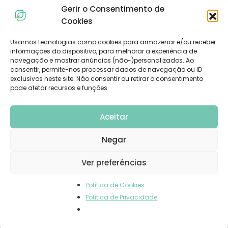
Gerir o Consentimento de
Resolução de Conflitos de Consumo
Cookies
Livro de Reclamações
Usamos tecnologias como cookies para armazenar e/ou receber
informações do dispositivo, para melhorar a experiência de
Subscreva a Nossa Newsletter
navegação e mostrar anúncios (não-)personalizados. Ao
consentir, permite-nos processar dados de navegação ou ID
exclusivos neste site. Não consentir ou retirar o consentimento
pode afetar recursos e funções.
Aceitar
Negar
© 2023 Dietadvance. All Rights Reserved. Powered by
Carlos
Ver preferências
Diniz
.
Política de Cookies
Política de Privacidade