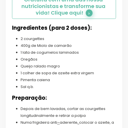
nutricionistas e transforme sua 
vida! Clique aqui!
Ingredientes (para 2 doses):
2 courgettes
400g de Miolo de camarão
1 lata de cogumelos laminados
Oregãos
Queijo ralado magro
1 colher de sopa de azeite extra virgem
Pimenta caiena
Sal q.b.
Preparação:
Depois de bem lavadas, cortar as courgettes
longitudinalmente e retirar a polpa
Numa frigideira anti
–
aderente
,
colocar o azeite, a