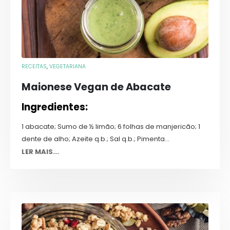
RECEITAS
,
VEGETARIANA
Maionese Vegan de Abacate
Ingredientes:
1 abacate; Sumo de ½ limão; 6 folhas de manjericão; 1
dente de alho; Azeite q.b.; Sal q.b.; Pimenta...
LER MAIS...