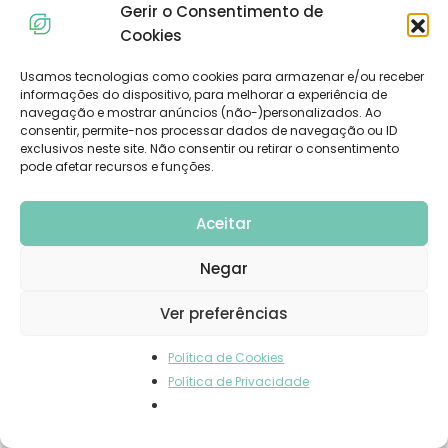
Gerir o Consentimento de
LANCHES
,
RECEITAS
BOWL
Cookies
Bowl de Morangos e Abacate
Usamos tecnologias como cookies para armazenar e/ou receber
informações do dispositivo, para melhorar a experiência de
Ingredientes (1 pessoa)
navegação e mostrar anúncios (não-)personalizados. Ao
consentir, permite-nos processar dados de navegação ou ID
Bowl Meio abacate maduro, sem casca e caroço Oito
exclusivos neste site. Não consentir ou retirar o consentimento
morangos médios maduros 150ml de leite magro
pode afetar recursos e funções.
(pode substituir...
LER MAIS...
Aceitar
Negar
Ver preferências
Política de Cookies
Política de Privacidade