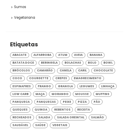
Sumos
Vegetariana
Etiquetas
ABACATE
ALFARROBA
ATUM
AVEIA
BANANA
BATATA DOCE
BERINGELA
BOLACHAS
BOLO
BOWL
BRÓCOLOS
CAMARÃO
CANELA
CARIL
CHOCOLATE
COCO
COURGETTE
CREPES
EMAGRECIMENTO
ESPINAFRES
FRANGO
GRANOLA
LEGUMES
LINHAÇA
LOW CARB
MAÇA
MORANGO
MOUSSE
MUFFINS
PANQUECA
PANQUECAS
PEIXE
PIZZA
PÃO
QUEQUES
QUINOA
REBENTOS
RECEITA
RECHEADOS
SALADA
SALADA OREINTAL
SALMÃO
SAUDÁVEL
SAÚDE
VEGETAIS