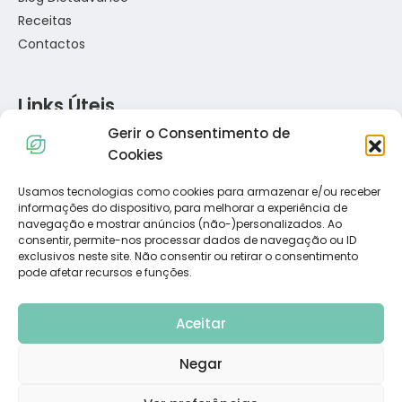
Receitas
Contactos
Links Úteis
Gerir o Consentimento de
Política de Privacidade
Cookies
Política de Cookies
Termos e Condições
Usamos tecnologias como cookies para armazenar e/ou receber
informações do dispositivo, para melhorar a experiência de
Resolução de Conflitos de Consumo
navegação e mostrar anúncios (não-)personalizados. Ao
Livro de Reclamações
consentir, permite-nos processar dados de navegação ou ID
exclusivos neste site. Não consentir ou retirar o consentimento
pode afetar recursos e funções.
Subscreva a Nossa Newsletter
Aceitar
Negar