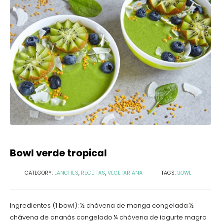
Bowl verde tropical
CATEGORY:
LANCHES
,
RECEITAS
,
VEGETARIANA
TAGS:
BOWL
Ingredientes (1 bowl): ½ chávena de manga congelada ½
chávena de ananás congelado ¼ chávena de iogurte magro