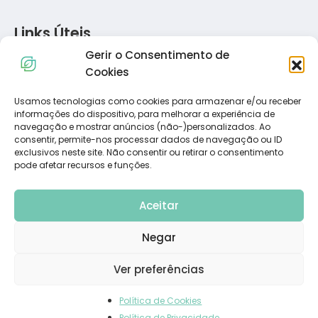
Links Úteis
Gerir o Consentimento de
Política de Privacidade
Cookies
Política de Cookies
Termos e Condições
Usamos tecnologias como cookies para armazenar e/ou receber
informações do dispositivo, para melhorar a experiência de
Resolução de Conflitos de Consumo
navegação e mostrar anúncios (não-)personalizados. Ao
Livro de Reclamações
consentir, permite-nos processar dados de navegação ou ID
exclusivos neste site. Não consentir ou retirar o consentimento
pode afetar recursos e funções.
Subscreva a Nossa Newsletter
Aceitar
Negar
Ver preferências
Política de Cookies
© 2023 Dietadvance. All Rights Reserved. Powered by
Carlos
Política de Privacidade