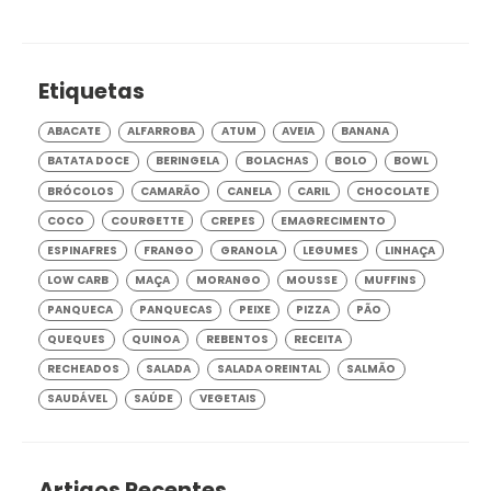
Etiquetas
ABACATE
ALFARROBA
ATUM
AVEIA
BANANA
BATATA DOCE
BERINGELA
BOLACHAS
BOLO
BOWL
BRÓCOLOS
CAMARÃO
CANELA
CARIL
CHOCOLATE
COCO
COURGETTE
CREPES
EMAGRECIMENTO
ESPINAFRES
FRANGO
GRANOLA
LEGUMES
LINHAÇA
LOW CARB
MAÇA
MORANGO
MOUSSE
MUFFINS
PANQUECA
PANQUECAS
PEIXE
PIZZA
PÃO
QUEQUES
QUINOA
REBENTOS
RECEITA
RECHEADOS
SALADA
SALADA OREINTAL
SALMÃO
SAUDÁVEL
SAÚDE
VEGETAIS
Artigos Recentes