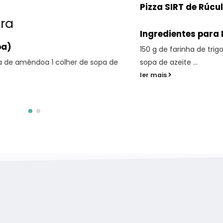
Pizza SIRT de Rúcula e Peru
Ingredientes para Massa:
150 g de farinha de trigo sarraceno 60 ml de água 1 
opa de
sopa de azeite ...
ler mais