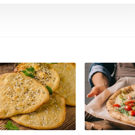
o ao
Salada de Atum
Salada de
molho al
 low carb
Lasanha Low Carb
Receita de
rango
com mass
o
Salmão com crosta de
Salada de
sésamo