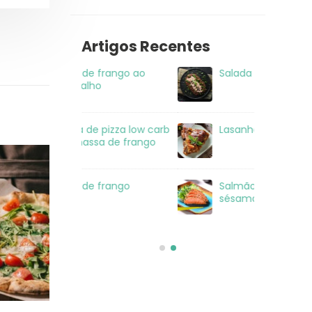
Artigos Recentes
 frango ao
Salada de Atum
Sal
ho
mo
 pizza low carb
Lasanha Low Carb
Rec
a de frango
co
 frango
Salmão com crosta de
Sal
sésamo