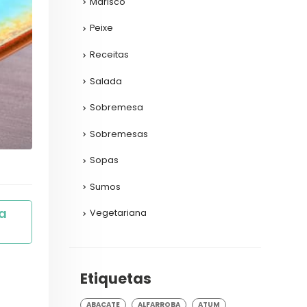
Marisco
Peixe
Receitas
Salada
Sobremesa
Sobremesas
Sopas
Sumos
 
Vegetariana
Etiquetas
ABACATE
ALFARROBA
ATUM