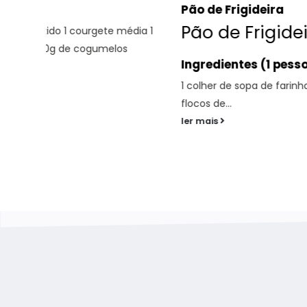
Pão de Frigideira
Pão de Frigideira
ia 1
Ingredientes (1 pessoa)
1 colher de sopa de farinha de amêndoa 1 colher de s
flocos de...
ler mais