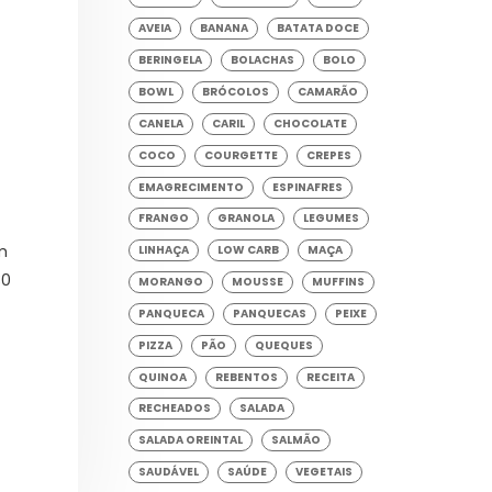
AVEIA
BANANA
BATATA DOCE
BERINGELA
BOLACHAS
BOLO
BOWL
BRÓCOLOS
CAMARÃO
CANELA
CARIL
CHOCOLATE
COCO
COURGETTE
CREPES
EMAGRECIMENTO
ESPINAFRES
FRANGO
GRANOLA
LEGUMES
m
LINHAÇA
LOW CARB
MAÇA
30
MORANGO
MOUSSE
MUFFINS
PANQUECA
PANQUECAS
PEIXE
PIZZA
PÃO
QUEQUES
QUINOA
REBENTOS
RECEITA
RECHEADOS
SALADA
SALADA OREINTAL
SALMÃO
SAUDÁVEL
SAÚDE
VEGETAIS