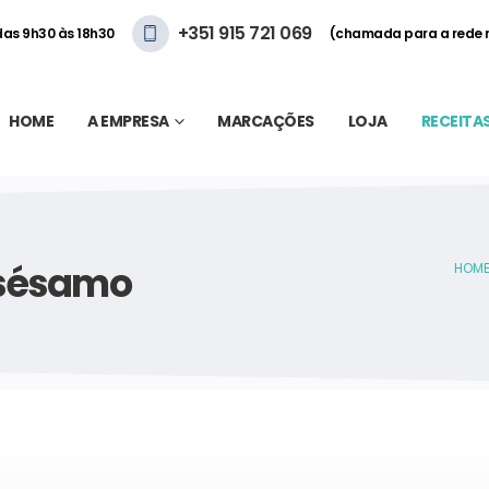
+351 915 721 069
 das 9h30 às 18h30
(chamada para a rede 
HOME
A EMPRESA
MARCAÇÕES
LOJA
RECEITA
 sésamo
HOM