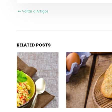
Voltar a Artigos
Salada de frang
molho alho
RELATED
POSTS
Receita de pizza
com massa de f
Salada de frang