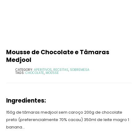
Mousse de Chocolate e Tâmaras
Medjool
CATEGORY:
APERITIVOS
,
RECEITAS
,
SOBREMESA
TAGS:
CHOCOLATE
,
MOUSSE
Ingredientes:
150g de tâmaras medjool sem caroço 200g de chocolate
preto (preferencialmente 70% cacau) 350ml de leite magro 1
banana...