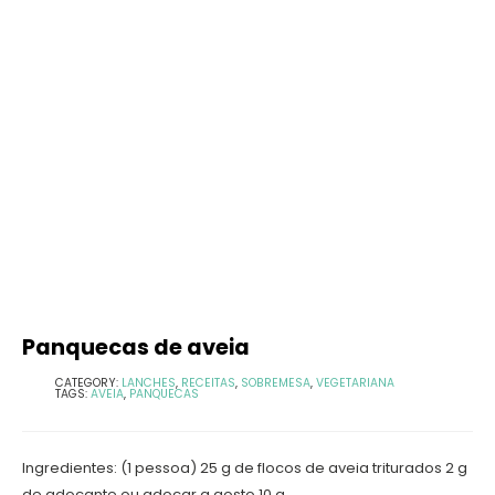
Panquecas de aveia
CATEGORY:
LANCHES
,
RECEITAS
,
SOBREMESA
,
VEGETARIANA
TAGS:
AVEIA
,
PANQUECAS
Ingredientes: (1 pessoa) 25 g de flocos de aveia triturados 2 g
de adoçante ou adoçar a gosto 10 g...