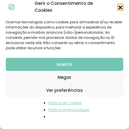
Gerir o Consentimento de
arandos vermelhos
Cookies
CATEGORY:
LANCHES
,
RECEITAS
,
SOBREMESA
TAGS:
AMÊNDOAS
,
ARANDO VERMELHO
,
AVEIA
,
BATATA DOCE
,
BOLACHAS
Usamos tecnologias como cookies para armazenar e/ou receber
informações do dispositivo, para melhorar a experiência de
navegação e mostrar anúncios (não-)personalizados. Ao
Ingredientes: 1 chávena de farinha de trigo integral 1 c. de chá
consentir, permite-nos processar dados de navegação ou ID
de bicarbonato de sódio ½ c. de chá...
exclusivos neste site. Não consentir ou retirar o consentimento
pode afetar recursos e funções.
LER MAIS
Aceitar
Negar
Ver preferências
Política de Cookies
Política de Privacidade