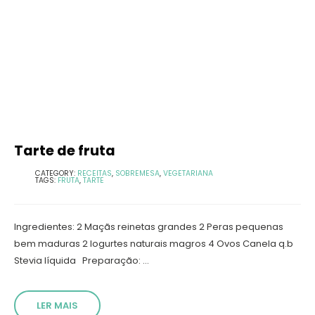
Tarte de fruta
CATEGORY:
RECEITAS
,
SOBREMESA
,
VEGETARIANA
TAGS:
FRUTA
,
TARTE
Ingredientes: 2 Maçãs reinetas grandes 2 Peras pequenas
bem maduras 2 Iogurtes naturais magros 4 Ovos Canela q.b
Stevia líquida Preparação: ...
LER MAIS