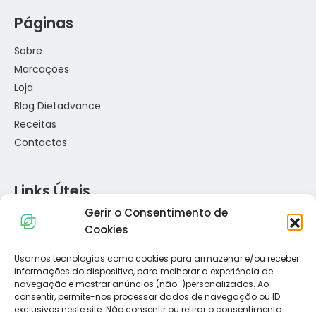
Páginas
Sobre
Marcações
Loja
Blog Dietadvance
Receitas
Contactos
Links Úteis
Gerir o Consentimento de
Política de Privacidade
Cookies
Política de Cookies
Termos e Condições
Usamos tecnologias como cookies para armazenar e/ou receber
informações do dispositivo, para melhorar a experiência de
Resolução de Conflitos de Consumo
navegação e mostrar anúncios (não-)personalizados. Ao
Livro de Reclamações
consentir, permite-nos processar dados de navegação ou ID
exclusivos neste site. Não consentir ou retirar o consentimento