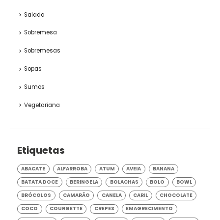
Salada
Sobremesa
Sobremesas
Sopas
Sumos
Vegetariana
Etiquetas
ABACATE
ALFARROBA
ATUM
AVEIA
BANANA
BATATA DOCE
BERINGELA
BOLACHAS
BOLO
BOWL
BRÓCOLOS
CAMARÃO
CANELA
CARIL
CHOCOLATE
COCO
COURGETTE
CREPES
EMAGRECIMENTO