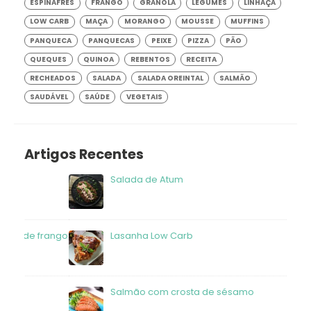
ESPINAFRES
FRANGO
GRANOLA
LEGUMES
LINHAÇA
LOW CARB
MAÇA
MORANGO
MOUSSE
MUFFINS
PANQUECA
PANQUECAS
PEIXE
PIZZA
PÃO
QUEQUES
QUINOA
REBENTOS
RECEITA
RECHEADOS
SALADA
SALADA OREINTAL
SALMÃO
SAUDÁVEL
SAÚDE
VEGETAIS
Artigos Recentes
Salada de Atum
frango
Lasanha Low Carb
Salmão com crosta de sésamo