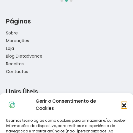
Páginas
Sobre
Marcações
Loja
Blog Dietadvance
Receitas
Contactos
Links Úteis
Gerir o Consentimento de
Política de Privacidade
Cookies
Política de Cookies
Termos e Condições
Usamos tecnologias como cookies para armazenar e/ou receber
informações do dispositivo, para melhorar a experiência de
Resolução de Conflitos de Consumo
navegação e mostrar anúncios (não-)personalizados. Ao