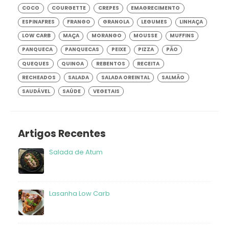
COCO
COURGETTE
CREPES
EMAGRECIMENTO
ESPINAFRES
FRANGO
GRANOLA
LEGUMES
LINHAÇA
LOW CARB
MAÇA
MORANGO
MOUSSE
MUFFINS
PANQUECA
PANQUECAS
PEIXE
PIZZA
PÃO
QUEQUES
QUINOA
REBENTOS
RECEITA
RECHEADOS
SALADA
SALADA OREINTAL
SALMÃO
SAUDÁVEL
SAÚDE
VEGETAIS
Artigos Recentes
Salada de Atum
frango
Lasanha Low Carb