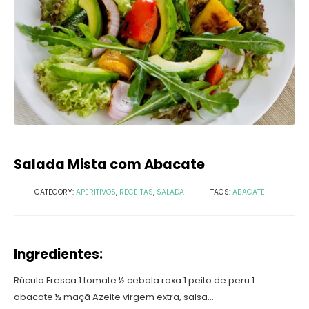
Salada Mista com Abacate
CATEGORY:
APERITIVOS
,
RECEITAS
,
SALADA
TAGS:
ABACATE
Ingredientes:
Rúcula Fresca 1 tomate ½ cebola roxa 1 peito de peru 1
abacate ½ maçã Azeite virgem extra, salsa...