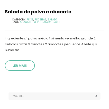
Salada de polvo e abacate
CATEGORY:
PEIXE
,
RECEITAS
,
SALADA
TAGS:
ABACATE
,
POLVO
,
SALADA
,
SAÚDE
Ingredientes: 1 polvo médio 1 pimento vermelho grande 2
cebolas roxas 3 tomates 2 abacates pequenos Azeite q.b.
Sumo de...
LER MAIS