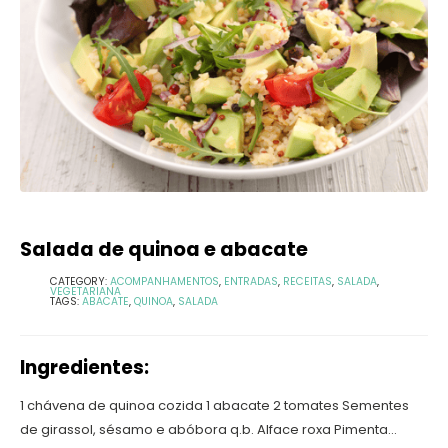
Salada de quinoa e abacate
CATEGORY:
ACOMPANHAMENTOS
,
ENTRADAS
,
RECEITAS
,
SALADA
,
VEGETARIANA
TAGS:
ABACATE
,
QUINOA
,
SALADA
Ingredientes:
1 chávena de quinoa cozida 1 abacate 2 tomates Sementes
de girassol, sésamo e abóbora q.b. Alface roxa Pimenta...