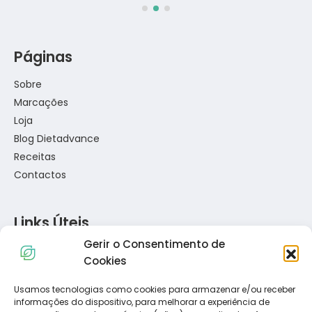
Páginas
Sobre
Marcações
Loja
Blog Dietadvance
Receitas
Contactos
Links Úteis
Gerir o Consentimento de
Política de Privacidade
Cookies
Política de Cookies
Termos e Condições
Usamos tecnologias como cookies para armazenar e/ou receber
informações do dispositivo, para melhorar a experiência de
Resolução de Conflitos de Consumo