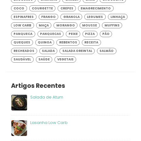
COCO
COURGETTE
CREPES
EMAGRECIMENTO
ESPINAFRES
FRANGO
GRANOLA
LEGUMES
LINHAÇA
LOW CARB
MAÇA
MORANGO
MOUSSE
MUFFINS
PANQUECA
PANQUECAS
PEIXE
PIZZA
PÃO
QUEQUES
QUINOA
REBENTOS
RECEITA
RECHEADOS
SALADA
SALADA OREINTAL
SALMÃO
SAUDÁVEL
SAÚDE
VEGETAIS
Artigos Recentes
Salada de Atum
frango
Lasanha Low Carb