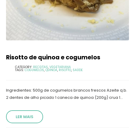
Risotto de quinoa e cogumelos
CATEGORY:
RECEITAS
,
VEGETARIANA
TAGS:
COGUMELOS
,
QUINOA
,
RISOTTO
,
SAÚDE
Ingredientes: 500g de cogumelos brancos frescos Azeite q.b.
2 dentes de alho picado 1 caneca de quinoa (200g) crua 1...
LER MAIS