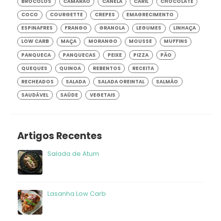
BRÓCOLOS
CAMARÃO
CANELA
CARIL
CHOCOLATE
COCO
COURGETTE
CREPES
EMAGRECIMENTO
ESPINAFRES
FRANGO
GRANOLA
LEGUMES
LINHAÇA
LOW CARB
MAÇA
MORANGO
MOUSSE
MUFFINS
PANQUECA
PANQUECAS
PEIXE
PIZZA
PÃO
QUEQUES
QUINOA
REBENTOS
RECEITA
RECHEADOS
SALADA
SALADA OREINTAL
SALMÃO
SAUDÁVEL
SAÚDE
VEGETAIS
Artigos Recentes
Salada de Atum
frango
Lasanha Low Carb