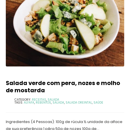
Salada verde com pera, nozes e molho
de mostarda
CATEGORY:
RECEITAS
,
SALADA
TAGS:
ALFAFA
,
REBENTOS
,
SALADA
,
SALADA OREINTAL
,
SAÚDE
Ingredientes (4 Pessoas): 100g de rúcula ½ unidade da alface
de sua preferência 1 pêra 50g de nozes 100g de...