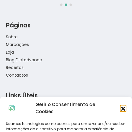
Páginas
Sobre
Marcações
Loja
Blog Dietadvance
Receitas
Contactos
Links Úteis
Gerir o Consentimento de
Política de Privacidade
Cookies
Política de Cookies
Termos e Condições
Usamos tecnologias como cookies para armazenar e/ou receber
informações do dispositivo, para melhorar a experiência de
Resolução de Conflitos de Consumo