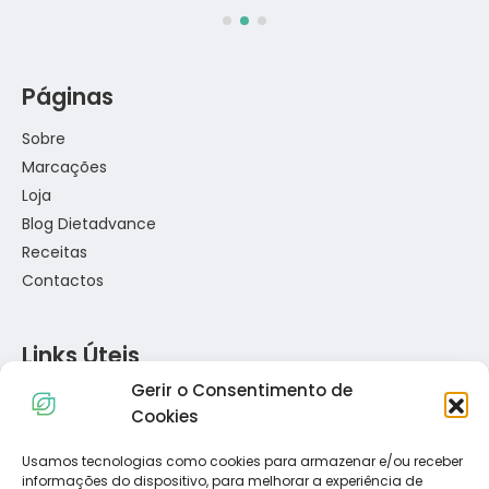
Páginas
Sobre
Marcações
Loja
Blog Dietadvance
Receitas
Contactos
Links Úteis
Gerir o Consentimento de
Política de Privacidade
Cookies
Política de Cookies
Termos e Condições
Usamos tecnologias como cookies para armazenar e/ou receber
informações do dispositivo, para melhorar a experiência de
Resolução de Conflitos de Consumo