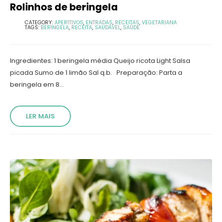
Rolinhos de beringela
CATEGORY:
APERITIVOS
,
ENTRADAS
,
RECEITAS
,
VEGETARIANA
TAGS:
BERINGELA
,
RECEITA
,
SAUDÁVEL
,
SAÚDE
Ingredientes: 1 beringela média Queijo ricota Light Salsa
picada Sumo de 1 limão Sal q.b. Preparação: Parta a
beringela em 8...
LER MAIS