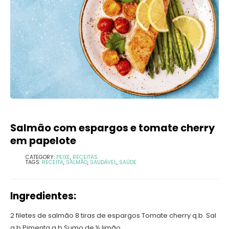
Salmão com espargos e tomate cherry
em papelote
CATEGORY:
PEIXE
,
RECEITAS
TAGS:
RECEITA
,
SALMÃO
,
SAUDÁVEL
,
SAÚDE
Ingredientes:
2 filetes de salmão 8 tiras de espargos Tomate cherry q.b. Sal
q.b Pimenta q.b Sumo de ½ limão...