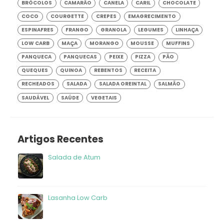
BRÓCOLOS
CAMARÃO
CANELA
CARIL
CHOCOLATE
COCO
COURGETTE
CREPES
EMAGRECIMENTO
ESPINAFRES
FRANGO
GRANOLA
LEGUMES
LINHAÇA
LOW CARB
MAÇA
MORANGO
MOUSSE
MUFFINS
PANQUECA
PANQUECAS
PEIXE
PIZZA
PÃO
QUEQUES
QUINOA
REBENTOS
RECEITA
RECHEADOS
SALADA
SALADA OREINTAL
SALMÃO
SAUDÁVEL
SAÚDE
VEGETAIS
Artigos Recentes
Salada de Atum
frango
Lasanha Low Carb