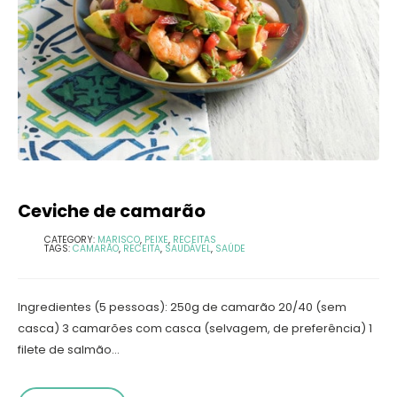
Ceviche de camarão
CATEGORY:
MARISCO
,
PEIXE
,
RECEITAS
TAGS:
CAMARÃO
,
RECEITA
,
SAUDÁVEL
,
SAÚDE
Ingredientes (5 pessoas): 250g de camarão 20/40 (sem
casca) 3 camarões com casca (selvagem, de preferência) 1
filete de salmão...