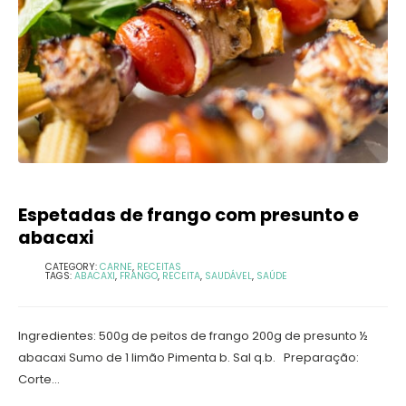
Espetadas de frango com presunto e
abacaxi
CATEGORY:
CARNE
,
RECEITAS
TAGS:
ABACAXI
,
FRANGO
,
RECEITA
,
SAUDÁVEL
,
SAÚDE
Ingredientes: 500g de peitos de frango 200g de presunto ½
abacaxi Sumo de 1 limão Pimenta b. Sal q.b. Preparação:
Corte...