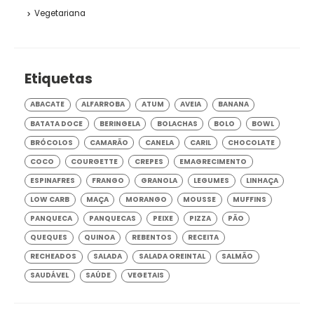
Vegetariana
Etiquetas
ABACATE
ALFARROBA
ATUM
AVEIA
BANANA
BATATA DOCE
BERINGELA
BOLACHAS
BOLO
BOWL
BRÓCOLOS
CAMARÃO
CANELA
CARIL
CHOCOLATE
COCO
COURGETTE
CREPES
EMAGRECIMENTO
ESPINAFRES
FRANGO
GRANOLA
LEGUMES
LINHAÇA
LOW CARB
MAÇA
MORANGO
MOUSSE
MUFFINS
PANQUECA
PANQUECAS
PEIXE
PIZZA
PÃO
QUEQUES
QUINOA
REBENTOS
RECEITA
RECHEADOS
SALADA
SALADA OREINTAL
SALMÃO
SAUDÁVEL
SAÚDE
VEGETAIS