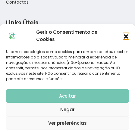
Contactos
Links Úteis
Gerir o Consentimento de
Política de Privacidade
Cookies
Política de Cookies
Termos e Condições
Usamos tecnologias como cookies para armazenar e/ou receber
informações do dispositivo, para melhorar a experiência de
Resolução de Conflitos de Consumo
navegação e mostrar anúncios (não-)personalizados. Ao
Livro de Reclamações
consentir, permite-nos processar dados de navegação ou ID
exclusivos neste site. Não consentir ou retirar o consentimento
pode afetar recursos e funções.
Subscreva a Nossa Newsletter
Aceitar
Negar
Ver preferências