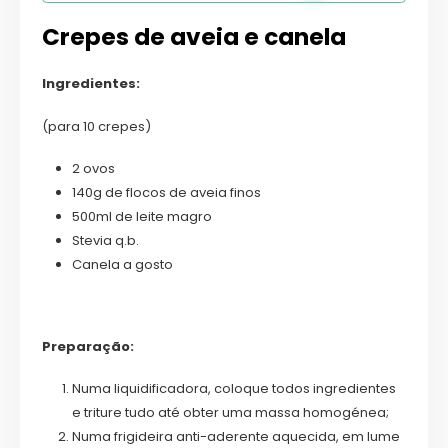
Crepes de aveia e canela
Ingredientes:
(para 10 crepes)
2 ovos
140g de flocos de aveia finos
500ml de leite magro
Stevia q.b.
Canela a gosto
Preparação:
Numa liquidificadora, coloque todos ingredientes
e triture tudo até obter uma massa homogénea;
Numa frigideira anti-aderente aquecida, em lume