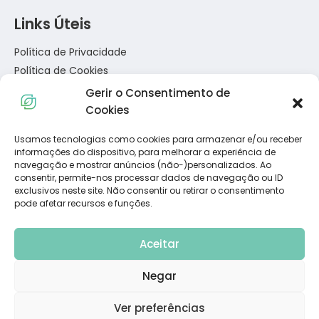
Links Úteis
Política de Privacidade
Política de Cookies
Termos e Condições
Gerir o Consentimento de
Resolução de Conflitos de Consumo
Cookies
Livro de Reclamações
Usamos tecnologias como cookies para armazenar e/ou receber
informações do dispositivo, para melhorar a experiência de
Subscreva a Nossa Newsletter
navegação e mostrar anúncios (não-)personalizados. Ao
consentir, permite-nos processar dados de navegação ou ID
exclusivos neste site. Não consentir ou retirar o consentimento
pode afetar recursos e funções.
Aceitar
Negar
© 2023 Dietadvance. All Rights Reserved. Powered by
Carlos
Ver preferências