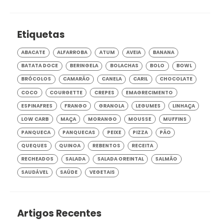
Etiquetas
ABACATE
ALFARROBA
ATUM
AVEIA
BANANA
BATATA DOCE
BERINGELA
BOLACHAS
BOLO
BOWL
BRÓCOLOS
CAMARÃO
CANELA
CARIL
CHOCOLATE
COCO
COURGETTE
CREPES
EMAGRECIMENTO
ESPINAFRES
FRANGO
GRANOLA
LEGUMES
LINHAÇA
LOW CARB
MAÇA
MORANGO
MOUSSE
MUFFINS
PANQUECA
PANQUECAS
PEIXE
PIZZA
PÃO
QUEQUES
QUINOA
REBENTOS
RECEITA
RECHEADOS
SALADA
SALADA OREINTAL
SALMÃO
SAUDÁVEL
SAÚDE
VEGETAIS
Artigos Recentes