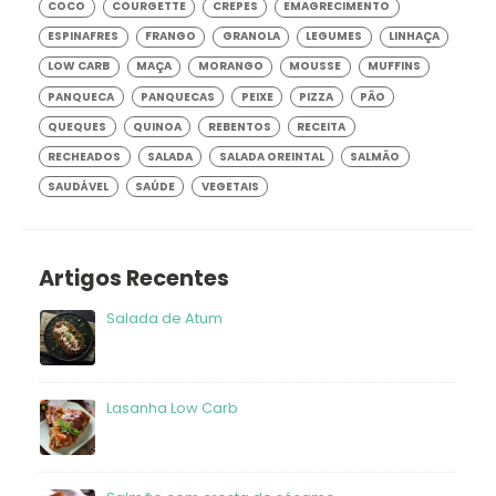
COCO
COURGETTE
CREPES
EMAGRECIMENTO
ESPINAFRES
FRANGO
GRANOLA
LEGUMES
LINHAÇA
LOW CARB
MAÇA
MORANGO
MOUSSE
MUFFINS
PANQUECA
PANQUECAS
PEIXE
PIZZA
PÃO
QUEQUES
QUINOA
REBENTOS
RECEITA
RECHEADOS
SALADA
SALADA OREINTAL
SALMÃO
SAUDÁVEL
SAÚDE
VEGETAIS
Artigos Recentes
Salada de Atum
frango
Lasanha Low Carb