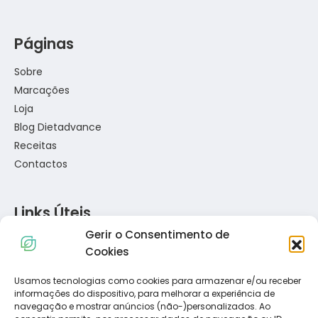
Páginas
Sobre
Marcações
Loja
Blog Dietadvance
Receitas
Contactos
Links Úteis
Gerir o Consentimento de
Política de Privacidade
Cookies
Política de Cookies
Termos e Condições
Usamos tecnologias como cookies para armazenar e/ou receber
informações do dispositivo, para melhorar a experiência de
Resolução de Conflitos de Consumo
navegação e mostrar anúncios (não-)personalizados. Ao
Livro de Reclamações