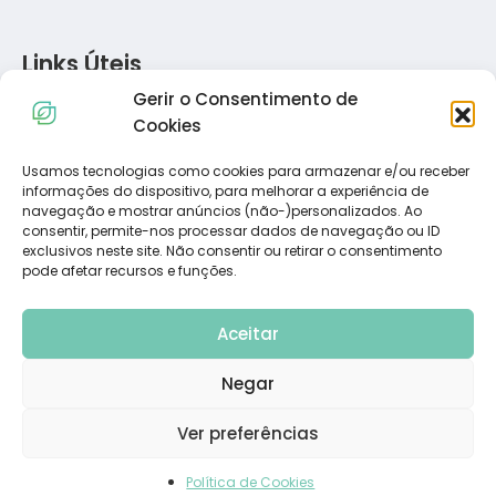
Links Úteis
Gerir o Consentimento de
Política de Privacidade
Cookies
Política de Cookies
Termos e Condições
Usamos tecnologias como cookies para armazenar e/ou receber
informações do dispositivo, para melhorar a experiência de
Resolução de Conflitos de Consumo
navegação e mostrar anúncios (não-)personalizados. Ao
Livro de Reclamações
consentir, permite-nos processar dados de navegação ou ID
exclusivos neste site. Não consentir ou retirar o consentimento
pode afetar recursos e funções.
Subscreva a Nossa Newsletter
Aceitar
Negar
Ver preferências
Política de Cookies