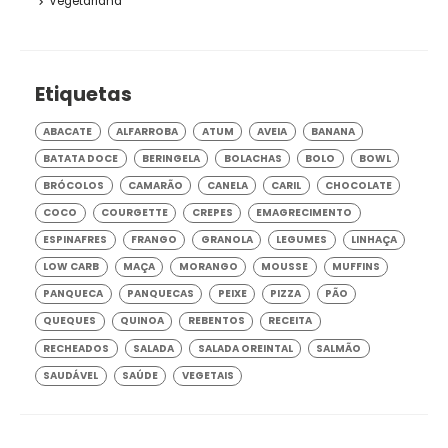
Vegetariana
Etiquetas
ABACATE
ALFARROBA
ATUM
AVEIA
BANANA
BATATA DOCE
BERINGELA
BOLACHAS
BOLO
BOWL
BRÓCOLOS
CAMARÃO
CANELA
CARIL
CHOCOLATE
COCO
COURGETTE
CREPES
EMAGRECIMENTO
ESPINAFRES
FRANGO
GRANOLA
LEGUMES
LINHAÇA
LOW CARB
MAÇA
MORANGO
MOUSSE
MUFFINS
PANQUECA
PANQUECAS
PEIXE
PIZZA
PÃO
QUEQUES
QUINOA
REBENTOS
RECEITA
RECHEADOS
SALADA
SALADA OREINTAL
SALMÃO
SAUDÁVEL
SAÚDE
VEGETAIS