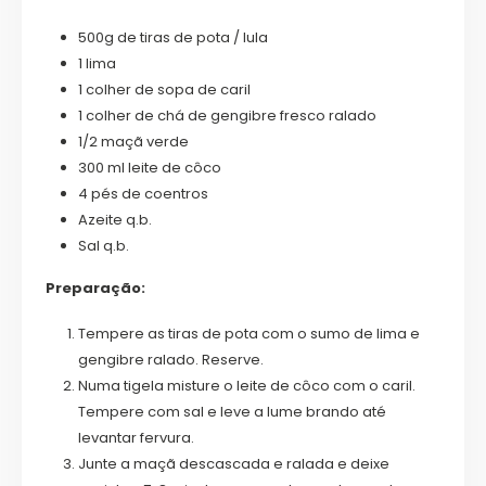
500g de tiras de pota / lula
1 lima
1 colher de sopa de caril
1 colher de chá de gengibre fresco ralado
1/2 maçã verde
300 ml leite de côco
4 pés de coentros
Azeite q.b.
Sal q.b.
Preparação:
Tempere as tiras de pota com o sumo de lima e
gengibre ralado. Reserve.
Numa tigela misture o leite de côco com o caril.
Tempere com sal e leve a lume brando até
levantar fervura.
Junte a maçã descascada e ralada e deixe