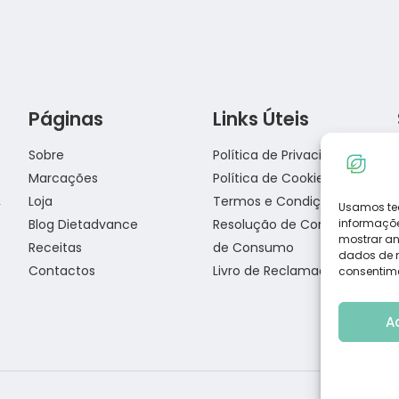
Páginas
Links Úteis
Lasanha Low Carb
Sobre
Política de Privacidade
Marcações
Política de Cookies
Loja
Termos e Condições
Usamos te
Blog Dietadvance
Resolução de Conflitos
informaçõe
Salmão com crosta de sésamo
mostrar an
Receitas
de Consumo
dados de na
Contactos
Livro de Reclamações
consentime
A