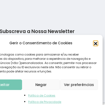
Subscreva a Nossa Newsletter
Salada de frango ao molho alho
Salada d
Gerir o Consentimento de Cookies
cnologias como cookies para armazenar e/ou receber
s do dispositivo, para melhorar a experiência de navegação e
Receita de pizza low carb com massa de
Salada d
úncios (não-)personalizados. Ao consentir, permite-nos processar
frango
vegação ou ID exclusivos neste site. Não consentir ou retirar o
nto pode afetar recursos e funções.
ceitar
Negar
Ver preferências
Política de Cookies
Política de Privacidade