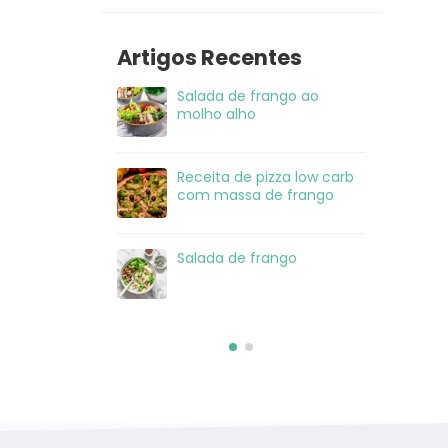
Artigos Recentes
 frango ao
Salada de Atum
Sal
ho
mo
 pizza low carb
Lasanha Low Carb
Rec
a de frango
co
 frango
Salmão com crosta de
Sal
sésamo