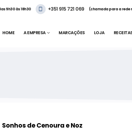
+351 915 721 069
 das 9h30 às 18h30
(chamada para a rede 
HOME
A EMPRESA
MARCAÇÕES
LOJA
RECEITA
Sonhos de Cenoura e Noz