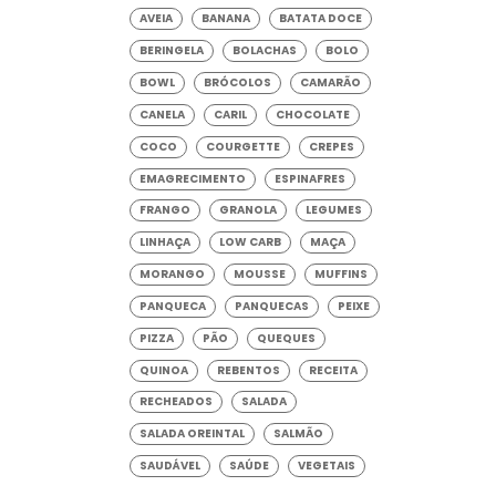
AVEIA
BANANA
BATATA DOCE
BERINGELA
BOLACHAS
BOLO
BOWL
BRÓCOLOS
CAMARÃO
CANELA
CARIL
CHOCOLATE
COCO
COURGETTE
CREPES
EMAGRECIMENTO
ESPINAFRES
FRANGO
GRANOLA
LEGUMES
LINHAÇA
LOW CARB
MAÇA
MORANGO
MOUSSE
MUFFINS
PANQUECA
PANQUECAS
PEIXE
PIZZA
PÃO
QUEQUES
QUINOA
REBENTOS
RECEITA
RECHEADOS
SALADA
SALADA OREINTAL
SALMÃO
SAUDÁVEL
SAÚDE
VEGETAIS