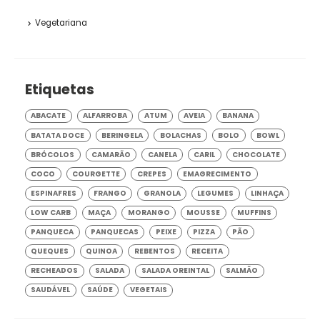
Vegetariana
Etiquetas
ABACATE
ALFARROBA
ATUM
AVEIA
BANANA
BATATA DOCE
BERINGELA
BOLACHAS
BOLO
BOWL
BRÓCOLOS
CAMARÃO
CANELA
CARIL
CHOCOLATE
COCO
COURGETTE
CREPES
EMAGRECIMENTO
ESPINAFRES
FRANGO
GRANOLA
LEGUMES
LINHAÇA
LOW CARB
MAÇA
MORANGO
MOUSSE
MUFFINS
PANQUECA
PANQUECAS
PEIXE
PIZZA
PÃO
QUEQUES
QUINOA
REBENTOS
RECEITA
RECHEADOS
SALADA
SALADA OREINTAL
SALMÃO
SAUDÁVEL
SAÚDE
VEGETAIS