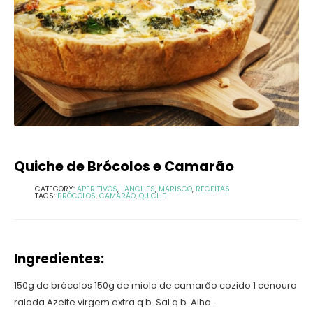
Quiche de Brócolos e Camarão
CATEGORY:
APERITIVOS
,
LANCHES
,
MARISCO
,
RECEITAS
TAGS:
BRÓCOLOS
,
CAMARÃO
,
QUICHE
Ingredientes:
150g de brócolos 150g de miolo de camarão cozido 1 cenoura
ralada Azeite virgem extra q.b. Sal q.b. Alho...