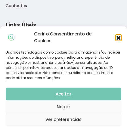
Contactos
Links Úteis
Gerir o Consentimento de
Política de Privacidade
Cookies
Política de Cookies
Termos e Condições
Usamos tecnologias como cookies para armazenar e/ou receber
informações do dispositivo, para melhorar a experiência de
Resolução de Conflitos de Consumo
navegação e mostrar anúncios (não-)personalizados. Ao
Livro de Reclamações
consentir, permite-nos processar dados de navegação ou ID
exclusivos neste site. Não consentir ou retirar o consentimento
pode afetar recursos e funções.
Subscreva a Nossa Newsletter
Aceitar
Negar
Ver preferências