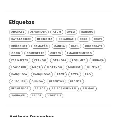
Etiquetas
ABACATE
ALFARROBA
ATUM
AVEIA
BANANA
BATATA DOCE
BERINGELA
BOLACHAS
BOLO
BOWL
BRÓCOLOS
CAMARÃO
CANELA
CARIL
CHOCOLATE
COCO
COURGETTE
CREPES
EMAGRECIMENTO
ESPINAFRES
FRANGO
GRANOLA
LEGUMES
LINHAÇA
LOW CARB
MAÇA
MORANGO
MOUSSE
MUFFINS
PANQUECA
PANQUECAS
PEIXE
PIZZA
PÃO
QUEQUES
QUINOA
REBENTOS
RECEITA
RECHEADOS
SALADA
SALADA OREINTAL
SALMÃO
SAUDÁVEL
SAÚDE
VEGETAIS