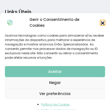
Links Úteis
Gerir o Consentimento de
Política de Privacidade
Cookies
Política de Cookies
Termos e Condições
Usamos tecnologias como cookies para armazenar e/ou receber
informações do dispositivo, para melhorar a experiência de
Resolução de Conflitos de Consumo
navegação e mostrar anúncios (não-)personalizados. Ao
Livro de Reclamações
consentir, permite-nos processar dados de navegação ou ID
exclusivos neste site. Não consentir ou retirar o consentimento
pode afetar recursos e funções.
Subscreva a Nossa Newsletter
Aceitar
Negar
Ver preferências
Política de Cookies
© 2023 Dietadvance. All Rights Reserved. Powered by
Carlos