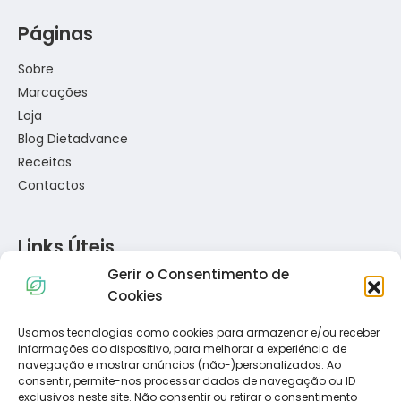
Páginas
Sobre
Marcações
Loja
Blog Dietadvance
Receitas
Contactos
Links Úteis
Gerir o Consentimento de
Política de Privacidade
Cookies
Política de Cookies
Termos e Condições
Usamos tecnologias como cookies para armazenar e/ou receber
informações do dispositivo, para melhorar a experiência de
Resolução de Conflitos de Consumo
navegação e mostrar anúncios (não-)personalizados. Ao
Livro de Reclamações
consentir, permite-nos processar dados de navegação ou ID
exclusivos neste site. Não consentir ou retirar o consentimento