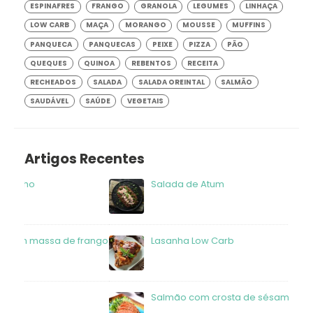
ESPINAFRES
FRANGO
GRANOLA
LEGUMES
LINHAÇA
LOW CARB
MAÇA
MORANGO
MOUSSE
MUFFINS
PANQUECA
PANQUECAS
PEIXE
PIZZA
PÃO
QUEQUES
QUINOA
REBENTOS
RECEITA
RECHEADOS
SALADA
SALADA OREINTAL
SALMÃO
SAUDÁVEL
SAÚDE
VEGETAIS
Artigos Recentes
Salada de Atum
frango
Lasanha Low Carb
Salmão com crosta de sésamo