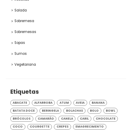
Salada
Sobremesa
Sobremesas
Sopas
Sumos
Vegetariana
Etiquetas
ABACATE
ALFARROBA
ATUM
AVEIA
BANANA
BATATA DOCE
BERINGELA
BOLACHAS
BOLO
BOWL
BRÓCOLOS
CAMARÃO
CANELA
CARIL
CHOCOLATE
COCO
COURGETTE
CREPES
EMAGRECIMENTO