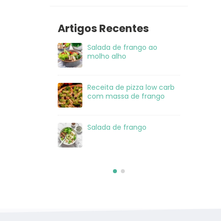
Artigos Recentes
 frango ao
Salada de Atum
Sal
ho
mo
 pizza low carb
Lasanha Low Carb
Rec
a de frango
co
 frango
Salmão com crosta de
Sal
sésamo