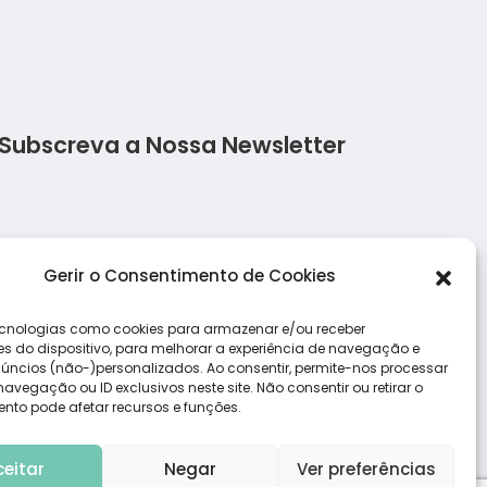
Subscreva a Nossa Newsletter
Salada de frango ao molho alho
Salada d
Gerir o Consentimento de Cookies
Receita de pizza low carb com massa de
Salada d
frango
cnologias como cookies para armazenar e/ou receber
s do dispositivo, para melhorar a experiência de navegação e
úncios (não-)personalizados. Ao consentir, permite-nos processar
vegação ou ID exclusivos neste site. Não consentir ou retirar o
nto pode afetar recursos e funções.
ceitar
Negar
Ver preferências