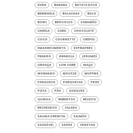
AVEIA
BANANA
BATATA DOCE
BERINGELA
BOLACHAS
BOLO
BOWL
BRÓCOLOS
CAMARÃO
CANELA
CARIL
CHOCOLATE
COCO
COURGETTE
CREPES
EMAGRECIMENTO
ESPINAFRES
FRANGO
GRANOLA
LEGUMES
LINHAÇA
LOW CARB
MAÇA
MORANGO
MOUSSE
MUFFINS
PANQUECA
PANQUECAS
PEIXE
PIZZA
PÃO
QUEQUES
QUINOA
REBENTOS
RECEITA
RECHEADOS
SALADA
SALADA OREINTAL
SALMÃO
SAUDÁVEL
SAÚDE
VEGETAIS