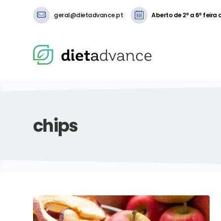
geral@dietadvance.pt
Aberto de 2ª a 6ª feira
chips