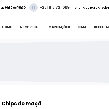
+351 915 721 069
 das 9h30 às 18h30
(chamada para a rede 
HOME
A EMPRESA
MARCAÇÕES
LOJA
RECEITA
Chips de maçã