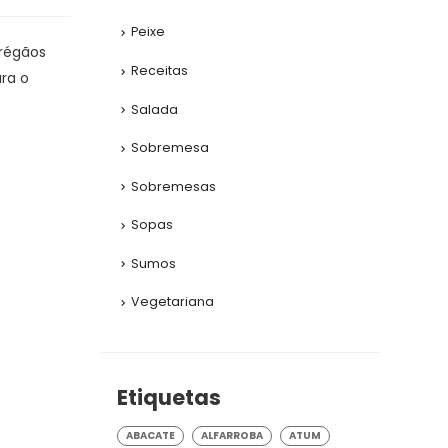
Peixe
 Orégãos
Receitas
ra o
Salada
Sobremesa
Sobremesas
Sopas
Sumos
Vegetariana
Etiquetas
ABACATE
ALFARROBA
ATUM