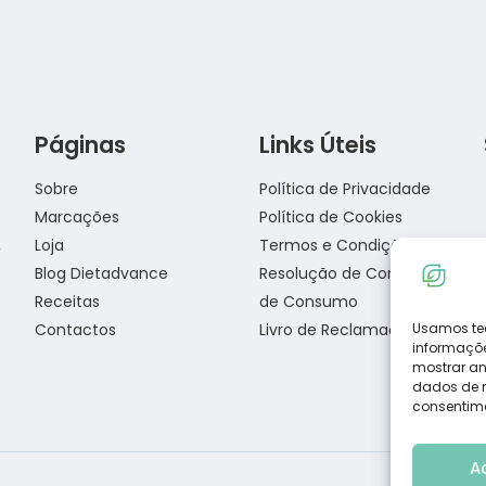
Páginas
Links Úteis
Lasanha Low Carb
Sobre
Política de Privacidade
Marcações
Política de Cookies
Loja
Termos e Condições
Blog Dietadvance
Resolução de Conflitos
Salmão com crosta de sésamo
Receitas
de Consumo
Contactos
Livro de Reclamações
Usamos te
informaçõe
mostrar an
dados de na
consentime
A