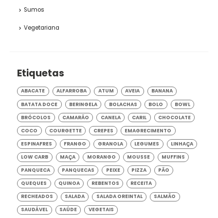
Sumos
Vegetariana
Etiquetas
ABACATE
ALFARROBA
ATUM
AVEIA
BANANA
BATATA DOCE
BERINGELA
BOLACHAS
BOLO
BOWL
BRÓCOLOS
CAMARÃO
CANELA
CARIL
CHOCOLATE
COCO
COURGETTE
CREPES
EMAGRECIMENTO
ESPINAFRES
FRANGO
GRANOLA
LEGUMES
LINHAÇA
LOW CARB
MAÇA
MORANGO
MOUSSE
MUFFINS
PANQUECA
PANQUECAS
PEIXE
PIZZA
PÃO
QUEQUES
QUINOA
REBENTOS
RECEITA
RECHEADOS
SALADA
SALADA OREINTAL
SALMÃO
SAUDÁVEL
SAÚDE
VEGETAIS