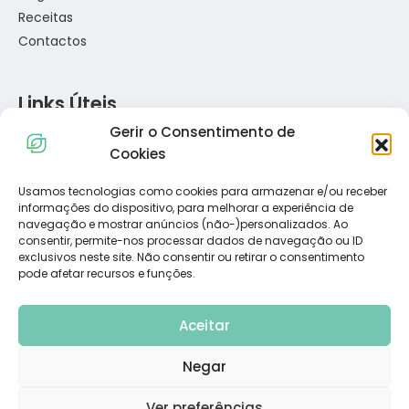
Receitas
Contactos
Links Úteis
Gerir o Consentimento de
Política de Privacidade
Cookies
Política de Cookies
Termos e Condições
Usamos tecnologias como cookies para armazenar e/ou receber
informações do dispositivo, para melhorar a experiência de
Resolução de Conflitos de Consumo
navegação e mostrar anúncios (não-)personalizados. Ao
Livro de Reclamações
consentir, permite-nos processar dados de navegação ou ID
exclusivos neste site. Não consentir ou retirar o consentimento
pode afetar recursos e funções.
Subscreva a Nossa Newsletter
Aceitar
Negar
Ver preferências