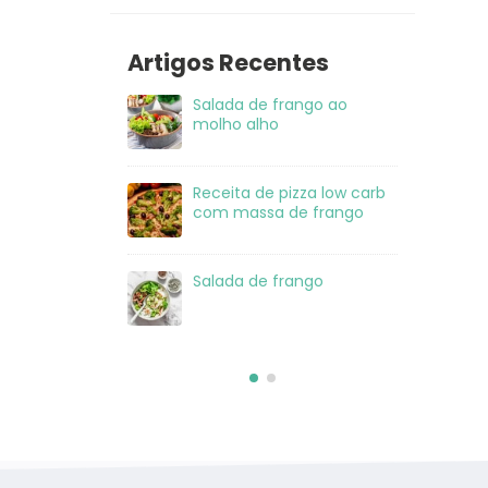
Artigos Recentes
 frango ao
Salada de Atum
Sal
ho
mo
 pizza low carb
Lasanha Low Carb
Rec
a de frango
co
 frango
Salmão com crosta de
Sal
sésamo