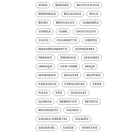
AVEIA
BANANA
BATATA DOCE
BERINGELA
BOLACHAS
BOLO
BOWL
BRÓCOLOS
CAMARÃO
CANELA
CARIL
CHOCOLATE
COCO
COURGETTE
CREPES
EMAGRECIMENTO
ESPINAFRES
FRANGO
GRANOLA
LEGUMES
LINHAÇA
LOW CARB
MAÇA
MORANGO
MOUSSE
MUFFINS
PANQUECA
PANQUECAS
PEIXE
PIZZA
PÃO
QUEQUES
QUINOA
REBENTOS
RECEITA
RECHEADOS
SALADA
SALADA OREINTAL
SALMÃO
SAUDÁVEL
SAÚDE
VEGETAIS