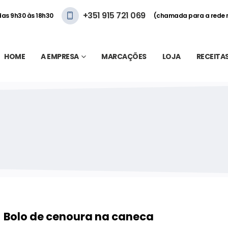
+351 915 721 069
 das 9h30 às 18h30
(chamada para a rede 
HOME
A EMPRESA
MARCAÇÕES
LOJA
RECEITA
Bolo de cenoura na caneca