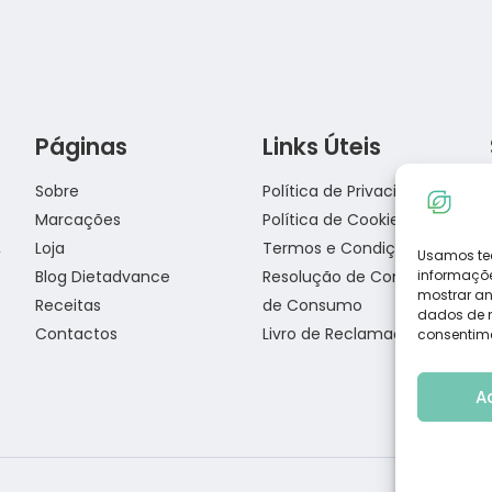
Páginas
Links Úteis
Lasanha Low Carb
Sobre
Política de Privacidade
Marcações
Política de Cookies
Loja
Termos e Condições
Usamos te
Blog Dietadvance
Resolução de Conflitos
informaçõe
Salmão com crosta de sésamo
mostrar an
Receitas
de Consumo
dados de na
Contactos
Livro de Reclamações
consentime
A