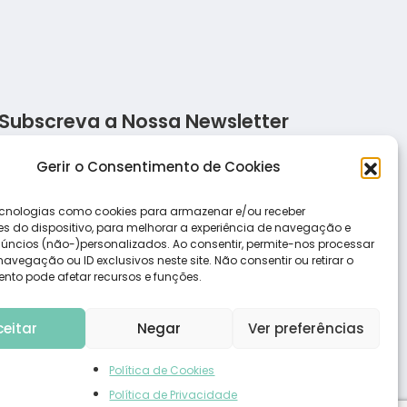
Subscreva a Nossa Newsletter
Salada de frango ao molho alho
Salada d
Gerir o Consentimento de Cookies
cnologias como cookies para armazenar e/ou receber
s do dispositivo, para melhorar a experiência de navegação e
Receita de pizza low carb com massa de
Salada d
úncios (não-)personalizados. Ao consentir, permite-nos processar
frango
vegação ou ID exclusivos neste site. Não consentir ou retirar o
nto pode afetar recursos e funções.
ceitar
Negar
Ver preferências
Política de Cookies
Política de Privacidade