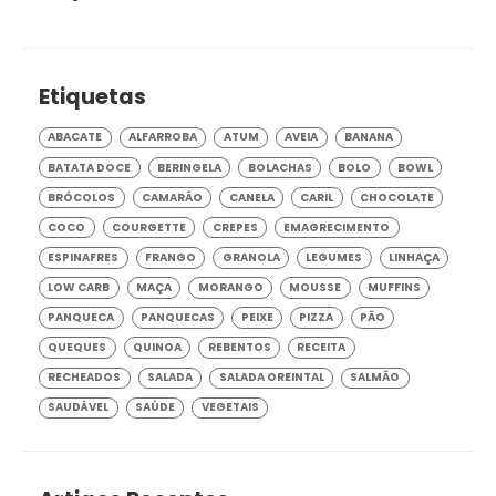
Etiquetas
ABACATE
ALFARROBA
ATUM
AVEIA
BANANA
BATATA DOCE
BERINGELA
BOLACHAS
BOLO
BOWL
BRÓCOLOS
CAMARÃO
CANELA
CARIL
CHOCOLATE
COCO
COURGETTE
CREPES
EMAGRECIMENTO
ESPINAFRES
FRANGO
GRANOLA
LEGUMES
LINHAÇA
LOW CARB
MAÇA
MORANGO
MOUSSE
MUFFINS
PANQUECA
PANQUECAS
PEIXE
PIZZA
PÃO
QUEQUES
QUINOA
REBENTOS
RECEITA
RECHEADOS
SALADA
SALADA OREINTAL
SALMÃO
SAUDÁVEL
SAÚDE
VEGETAIS