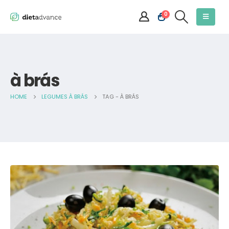
0
à brás
HOME
LEGUMES À BRÁS
TAG -
À BRÁS