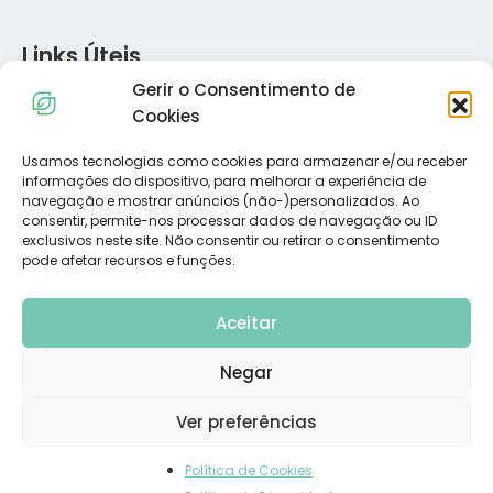
Links Úteis
Gerir o Consentimento de
Política de Privacidade
Cookies
Política de Cookies
Termos e Condições
Usamos tecnologias como cookies para armazenar e/ou receber
informações do dispositivo, para melhorar a experiência de
Resolução de Conflitos de Consumo
navegação e mostrar anúncios (não-)personalizados. Ao
Livro de Reclamações
consentir, permite-nos processar dados de navegação ou ID
exclusivos neste site. Não consentir ou retirar o consentimento
pode afetar recursos e funções.
Subscreva a Nossa Newsletter
Aceitar
Negar
Ver preferências
Política de Cookies
© 2023 Dietadvance. All Rights Reserved. Powered by
Carlos