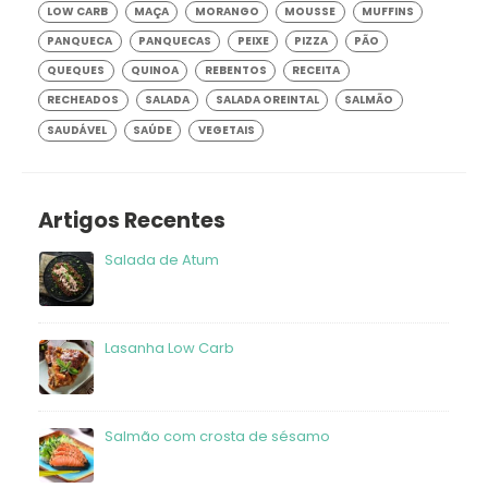
LOW CARB
MAÇA
MORANGO
MOUSSE
MUFFINS
PANQUECA
PANQUECAS
PEIXE
PIZZA
PÃO
QUEQUES
QUINOA
REBENTOS
RECEITA
RECHEADOS
SALADA
SALADA OREINTAL
SALMÃO
SAUDÁVEL
SAÚDE
VEGETAIS
Artigos Recentes
Salada de Atum
frango
Lasanha Low Carb
Salmão com crosta de sésamo