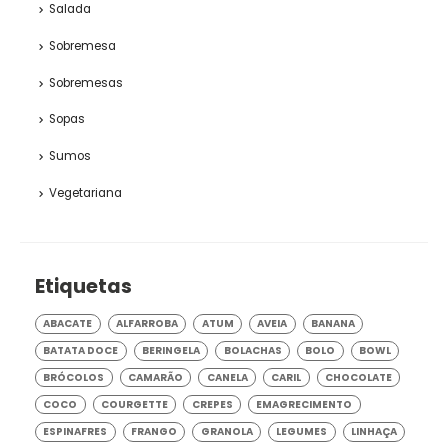
Salada
Sobremesa
Sobremesas
Sopas
Sumos
Vegetariana
Etiquetas
ABACATE
ALFARROBA
ATUM
AVEIA
BANANA
BATATA DOCE
BERINGELA
BOLACHAS
BOLO
BOWL
BRÓCOLOS
CAMARÃO
CANELA
CARIL
CHOCOLATE
COCO
COURGETTE
CREPES
EMAGRECIMENTO
ESPINAFRES
FRANGO
GRANOLA
LEGUMES
LINHAÇA