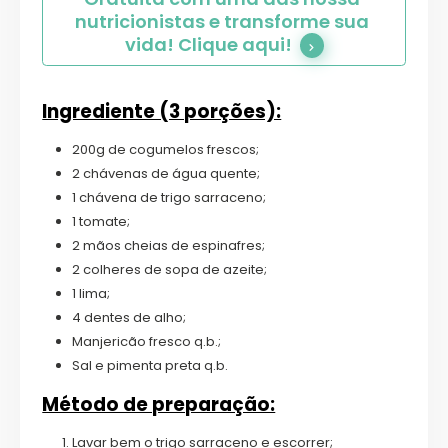
nutricionistas e transforme sua 
vida! Clique aqui!
Ingrediente (3 porções):
200g de cogumelos frescos;
2 chávenas de água quente;
1 chávena de trigo sarraceno;
1 tomate;
2 mãos cheias de espinafres;
2 colheres de sopa de azeite;
1 lima;
4 dentes de alho;
Manjericão fresco q.b.;
Sal e pimenta preta q.b.
Método de preparação:
Lavar bem o trigo sarraceno e escorrer;