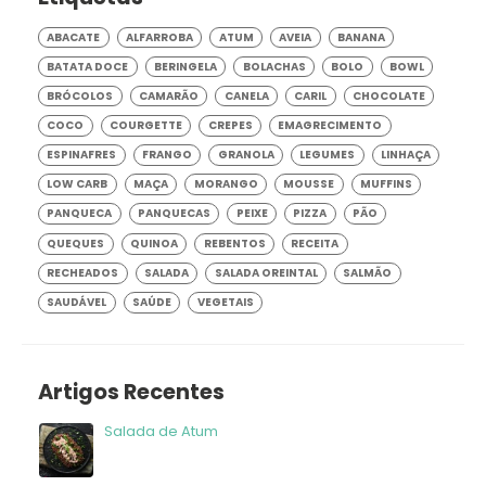
ABACATE
ALFARROBA
ATUM
AVEIA
BANANA
BATATA DOCE
BERINGELA
BOLACHAS
BOLO
BOWL
BRÓCOLOS
CAMARÃO
CANELA
CARIL
CHOCOLATE
COCO
COURGETTE
CREPES
EMAGRECIMENTO
ESPINAFRES
FRANGO
GRANOLA
LEGUMES
LINHAÇA
LOW CARB
MAÇA
MORANGO
MOUSSE
MUFFINS
PANQUECA
PANQUECAS
PEIXE
PIZZA
PÃO
QUEQUES
QUINOA
REBENTOS
RECEITA
RECHEADOS
SALADA
SALADA OREINTAL
SALMÃO
SAUDÁVEL
SAÚDE
VEGETAIS
Artigos Recentes
Salada de Atum