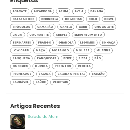
Etiquetas
ABACATE
ALFARROBA
ATUM
AVEIA
BANANA
BATATA DOCE
BERINGELA
BOLACHAS
BOLO
BOWL
BRÓCOLOS
CAMARÃO
CANELA
CARIL
CHOCOLATE
COCO
COURGETTE
CREPES
EMAGRECIMENTO
ESPINAFRES
FRANGO
GRANOLA
LEGUMES
LINHAÇA
LOW CARB
MAÇA
MORANGO
MOUSSE
MUFFINS
PANQUECA
PANQUECAS
PEIXE
PIZZA
PÃO
QUEQUES
QUINOA
REBENTOS
RECEITA
RECHEADOS
SALADA
SALADA OREINTAL
SALMÃO
SAUDÁVEL
SAÚDE
VEGETAIS
Artigos Recentes
Salada de Atum