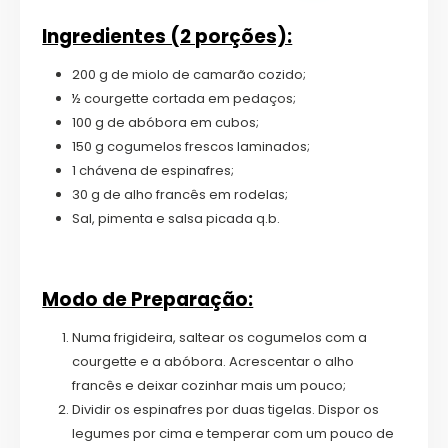
Ingredientes (2 porções):
200 g de miolo de camarão cozido;
½ courgette cortada em pedaços;
100 g de abóbora em cubos;
150 g cogumelos frescos laminados;
1 chávena de espinafres;
30 g de alho francês em rodelas;
Sal, pimenta e salsa picada q.b.
Modo de Preparação:
Numa frigideira, saltear os cogumelos com a
courgette e a abóbora. Acrescentar o alho
francês e deixar cozinhar mais um pouco;
Dividir os espinafres por duas tigelas. Dispor os
legumes por cima e temperar com um pouco de