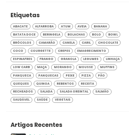
Etiquetas
ABACATE
ALFARROBA
ATUM
AVEIA
BANANA
BATATA DOCE
BERINGELA
BOLACHAS
BOLO
BOWL
BRÓCOLOS
CAMARÃO
CANELA
CARIL
CHOCOLATE
COCO
COURGETTE
CREPES
EMAGRECIMENTO
ESPINAFRES
FRANGO
GRANOLA
LEGUMES
LINHAÇA
LOW CARB
MAÇA
MORANGO
MOUSSE
MUFFINS
PANQUECA
PANQUECAS
PEIXE
PIZZA
PÃO
QUEQUES
QUINOA
REBENTOS
RECEITA
RECHEADOS
SALADA
SALADA OREINTAL
SALMÃO
SAUDÁVEL
SAÚDE
VEGETAIS
Artigos Recentes