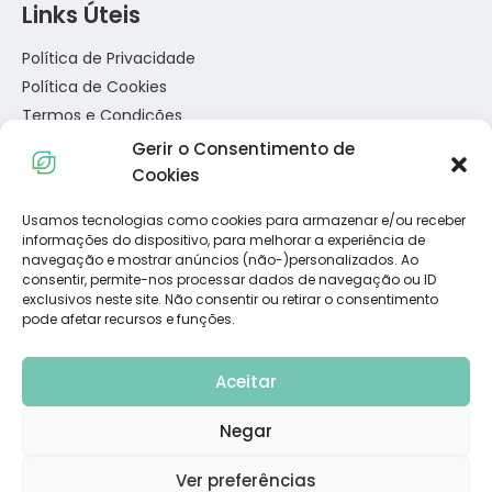
Links Úteis
Política de Privacidade
Política de Cookies
Termos e Condições
Resolução de Conflitos de Consumo
Gerir o Consentimento de
Livro de Reclamações
Cookies
Usamos tecnologias como cookies para armazenar e/ou receber
Subscreva a Nossa Newsletter
informações do dispositivo, para melhorar a experiência de
navegação e mostrar anúncios (não-)personalizados. Ao
consentir, permite-nos processar dados de navegação ou ID
exclusivos neste site. Não consentir ou retirar o consentimento
pode afetar recursos e funções.
Aceitar
Negar
© 2023 Dietadvance. All Rights Reserved. Powered by
Carlos
Ver preferências
Diniz
.