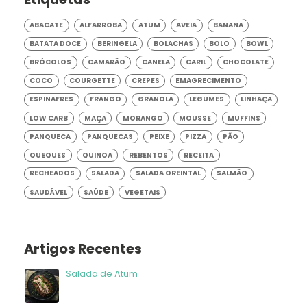
ABACATE
ALFARROBA
ATUM
AVEIA
BANANA
BATATA DOCE
BERINGELA
BOLACHAS
BOLO
BOWL
BRÓCOLOS
CAMARÃO
CANELA
CARIL
CHOCOLATE
COCO
COURGETTE
CREPES
EMAGRECIMENTO
ESPINAFRES
FRANGO
GRANOLA
LEGUMES
LINHAÇA
LOW CARB
MAÇA
MORANGO
MOUSSE
MUFFINS
PANQUECA
PANQUECAS
PEIXE
PIZZA
PÃO
QUEQUES
QUINOA
REBENTOS
RECEITA
RECHEADOS
SALADA
SALADA OREINTAL
SALMÃO
SAUDÁVEL
SAÚDE
VEGETAIS
Artigos Recentes
Salada de Atum