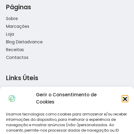
Páginas
Sobre
Marcações
Loja
Blog Dietadvance
Receitas
Contactos
Links Úteis
Política de Privacidade
Gerir o Consentimento de
Política de Cookies
Cookies
Termos e Condições
Resolução de Conflitos de Consumo
Usamos tecnologias como cookies para armazenar e/ou receber
informações do dispositivo, para melhorar a experiência de
Livro de Reclamações
navegação e mostrar anúncios (não-)personalizados. Ao
consentir, permite-nos processar dados de navegação ou ID