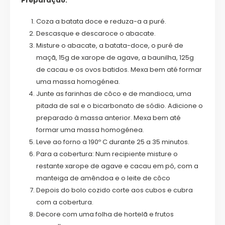
Preparação:
Coza a batata doce e reduza-a a puré.
Descasque e descaroce o abacate.
Misture o abacate, a batata-doce, o puré de
maçã, 15g de xarope de agave, a baunilha, 125g
de cacau e os ovos batidos. Mexa bem até formar
uma massa homogénea.
Junte as farinhas de côco e de mandioca, uma
pitada de sal e o bicarbonato de sódio. Adicione o
preparado à massa anterior. Mexa bem até
formar uma massa homogénea.
Leve ao forno a 190º C durante 25 a 35 minutos.
Para a cobertura: Num recipiente misture o
restante xarope de agave e cacau em pó, com a
manteiga de amêndoa e o leite de côco
Depois do bolo cozido corte aos cubos e cubra
com a cobertura.
Decore com uma folha de hortelã e frutos