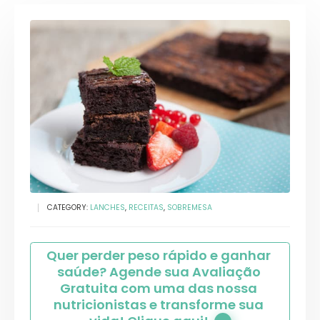
CATEGORY:
LANCHES
,
RECEITAS
,
SOBREMESA
Quer perder peso rápido e ganhar 
saúde? Agende sua Avaliação 
Gratuita com uma das nossa 
nutricionistas e transforme sua 