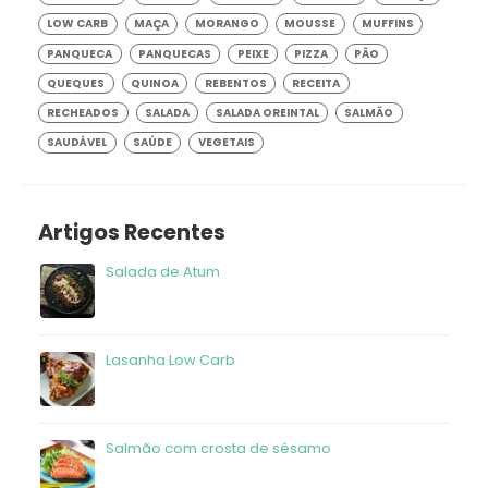
LOW CARB
MAÇA
MORANGO
MOUSSE
MUFFINS
PANQUECA
PANQUECAS
PEIXE
PIZZA
PÃO
QUEQUES
QUINOA
REBENTOS
RECEITA
RECHEADOS
SALADA
SALADA OREINTAL
SALMÃO
SAUDÁVEL
SAÚDE
VEGETAIS
Artigos Recentes
Salada de Atum
frango
Lasanha Low Carb
Salmão com crosta de sésamo