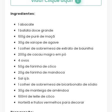
vida! Clique aqui!
Ingredientes:
1 abacate
1 batata doce grande
100g de puré de maçã
30g de xarope de agave
1 colher de sobremesa de extrato de baunilha
200g de cacau magro em pó
4 ovos
50g de farinha de côco
20g de farinha de mandioca
Sal q.b.
1 colher de sobremesa de bicarbonato de sódio
30g de manteiga de amêndoa
100ml de leite de côco
Hortelã e frutos vermelhos para decorar