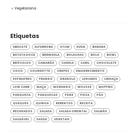
Vegetariana
Etiquetas
ABACATE
ALFARROBA
ATUM
AVEIA
BANANA
BATATA DOCE
BERINGELA
BOLACHAS
BOLO
BOWL
BRÓCOLOS
CAMARÃO
CANELA
CARIL
CHOCOLATE
COCO
COURGETTE
CREPES
EMAGRECIMENTO
ESPINAFRES
FRANGO
GRANOLA
LEGUMES
LINHAÇA
LOW CARB
MAÇA
MORANGO
MOUSSE
MUFFINS
PANQUECA
PANQUECAS
PEIXE
PIZZA
PÃO
QUEQUES
QUINOA
REBENTOS
RECEITA
RECHEADOS
SALADA
SALADA OREINTAL
SALMÃO
SAUDÁVEL
SAÚDE
VEGETAIS