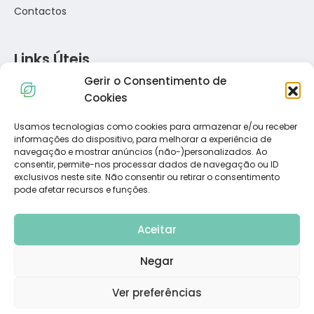
Contactos
Links Úteis
Gerir o Consentimento de
Política de Privacidade
Cookies
Política de Cookies
Termos e Condições
Usamos tecnologias como cookies para armazenar e/ou receber
informações do dispositivo, para melhorar a experiência de
Resolução de Conflitos de Consumo
navegação e mostrar anúncios (não-)personalizados. Ao
Livro de Reclamações
consentir, permite-nos processar dados de navegação ou ID
exclusivos neste site. Não consentir ou retirar o consentimento
pode afetar recursos e funções.
Subscreva a Nossa Newsletter
Aceitar
Negar
Ver preferências