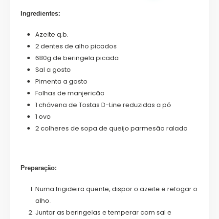
Ingredientes:
Azeite q.b.
2 dentes de alho picados
680g de beringela picada
Sal a gosto
Pimenta a gosto
Folhas de manjericão
1 chávena de Tostas D-Line reduzidas a pó
1 ovo
2 colheres de sopa de queijo parmesão ralado
Preparação:
Numa frigideira quente, dispor o azeite e refogar o
alho.
Juntar as beringelas e temperar com sal e