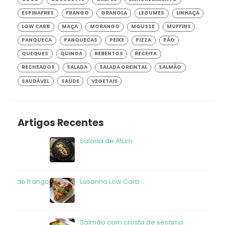
COCO
COURGETTE
CREPES
EMAGRECIMENTO
ESPINAFRES
FRANGO
GRANOLA
LEGUMES
LINHAÇA
LOW CARB
MAÇA
MORANGO
MOUSSE
MUFFINS
PANQUECA
PANQUECAS
PEIXE
PIZZA
PÃO
QUEQUES
QUINOA
REBENTOS
RECEITA
RECHEADOS
SALADA
SALADA OREINTAL
SALMÃO
SAUDÁVEL
SAÚDE
VEGETAIS
Artigos Recentes
Salada de Atum
frango
Lasanha Low Carb