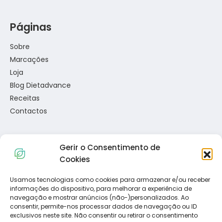
Páginas
Sobre
Marcações
Loja
Blog Dietadvance
Receitas
Contactos
Gerir o Consentimento de
Links Úteis
Cookies
Política de Privacidade
Usamos tecnologias como cookies para armazenar e/ou receber
informações do dispositivo, para melhorar a experiência de
Política de Cookies
navegação e mostrar anúncios (não-)personalizados. Ao
Termos e Condições
consentir, permite-nos processar dados de navegação ou ID
Resolução de Conflitos de Consumo
exclusivos neste site. Não consentir ou retirar o consentimento