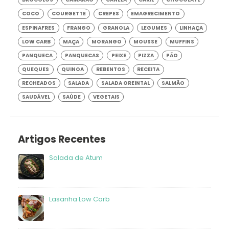
COCO
COURGETTE
CREPES
EMAGRECIMENTO
ESPINAFRES
FRANGO
GRANOLA
LEGUMES
LINHAÇA
LOW CARB
MAÇA
MORANGO
MOUSSE
MUFFINS
PANQUECA
PANQUECAS
PEIXE
PIZZA
PÃO
QUEQUES
QUINOA
REBENTOS
RECEITA
RECHEADOS
SALADA
SALADA OREINTAL
SALMÃO
SAUDÁVEL
SAÚDE
VEGETAIS
Artigos Recentes
Salada de Atum
frango
Lasanha Low Carb