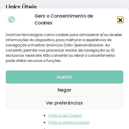
Links Úteis
Gerir o Consentimento de
Política de Privacidade
Cookies
Política de Cookies
Termos e Condições
Usamos tecnologias como cookies para armazenar e/ou receber
informações do dispositivo, para melhorar a experiência de
Resolução de Conflitos de Consumo
navegação e mostrar anúncios (não-)personalizados. Ao
Livro de Reclamações
consentir, permite-nos processar dados de navegação ou ID
exclusivos neste site. Não consentir ou retirar o consentimento
pode afetar recursos e funções.
Subscreva a Nossa Newsletter
Aceitar
Negar
Ver preferências
Política de Cookies
© 2023 Dietadvance. All Rights Reserved. Powered by
Carlos
Política de Privacidade
Diniz
.